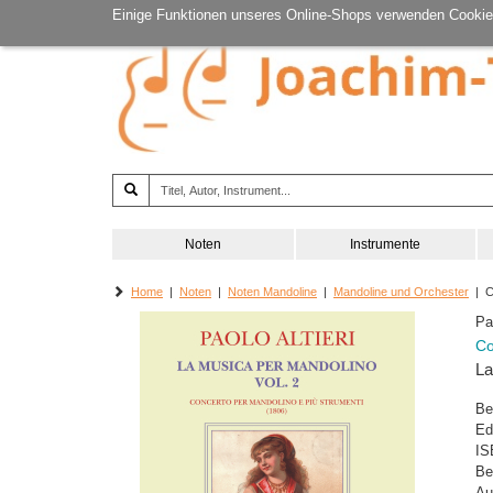
Einige Funktionen unseres Online-Shops verwenden Cookie
Noten
Instrumente
Home
|
Noten
|
Noten Mandoline
|
Mandoline und Orchester
| Co
Pao
Co
La
Be
Ed
IS
Be
Au