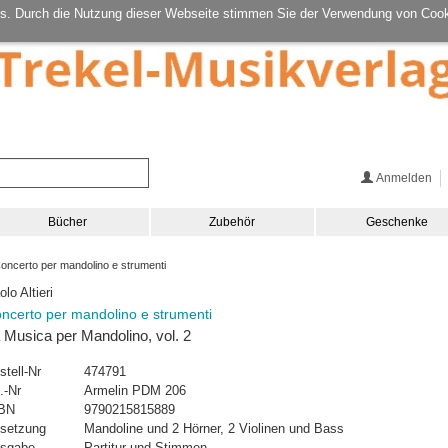
s. Durch die Nutzung dieser Webseite stimmen Sie der Verwendung von Cook
Anmelden
Bücher
Zubehör
Geschenke
ncerto per mandolino e strumenti
lo Altieri
ncerto per mandolino e strumenti
 Musica per Mandolino, vol. 2
stell-Nr
474791
.-Nr
Armelin PDM 206
BN
9790215815889
setzung
Mandoline und 2 Hörner, 2 Violinen und Bass
sgabe
Partitur und Stimmen