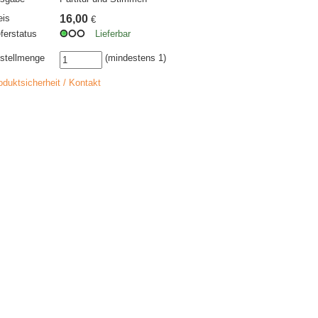
eis
16,00
€
eferstatus
Lieferbar
stellmenge
(mindestens 1)
oduktsicherheit / Kontakt