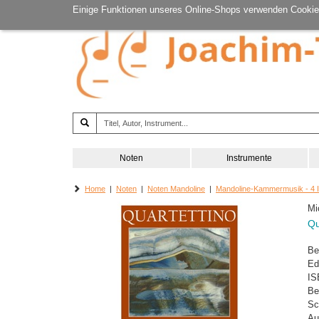
Einige Funktionen unseres Online-Shops verwenden Cookie
Noten
Instrumente
Home
|
Noten
|
Noten Mandoline
|
Mandoline-Kammermusik - 4 
Mi
Qu
Be
Ed
IS
Be
Sc
Au