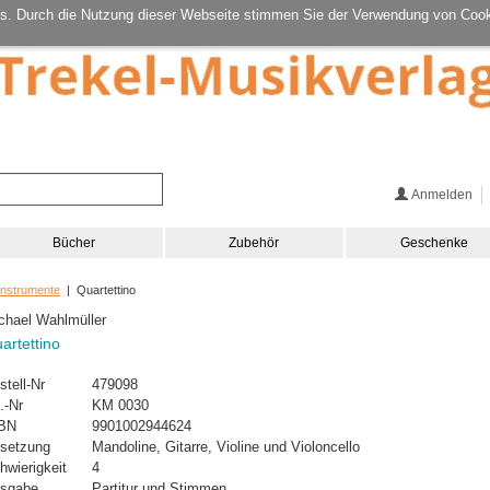
s. Durch die Nutzung dieser Webseite stimmen Sie der Verwendung von Cook
Anmelden
Bücher
Zubehör
Geschenke
Instrumente
| Quartettino
chael Wahlmüller
artettino
stell-Nr
479098
.-Nr
KM 0030
BN
9901002944624
setzung
Mandoline, Gitarre, Violine und Violoncello
hwierigkeit
4
sgabe
Partitur und Stimmen