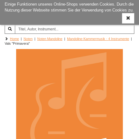
Einige Funktionen unseres Online-Shops verwenden Cookies. Durch die
Joachim‐Trekel‐Musikverlag,
Naviga
Nutzung dieser Webseite stimmen Sie der Verwendung von Cookies zu.
Hamburg
ein-/a
Home
|
Noten
|
Noten Mandoline
|
Mandoline-Kammermusik - 4 Instrumente
|
Vals "Primavera"