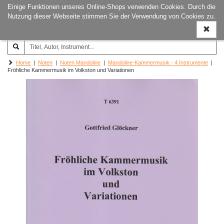
Einige Funktionen unseres Online-Shops verwenden Cookies. Durch die
Joachim‐Trekel‐Musikverlag,
Naviga
Nutzung dieser Webseite stimmen Sie der Verwendung von Cookies zu.
Hamburg
ein-/a
Home
|
Noten
|
Noten Mandoline
|
Mandoline-Kammermusik - 4 Instrumente
|
Fröhliche Kammermusik im Volkston und Variationen