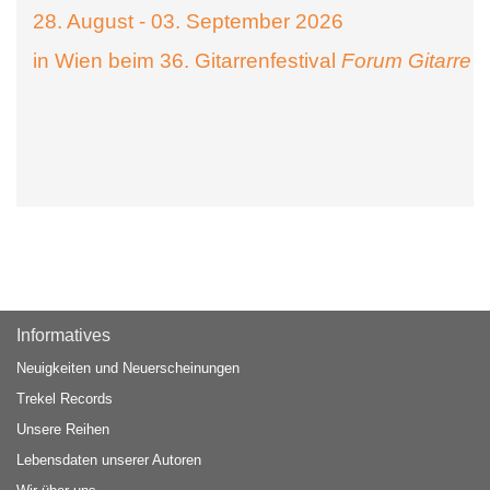
28. August - 03. September 2026
in Wien beim 36. Gitarrenfestival
Forum Gitarre
Informatives
Neuigkeiten und Neuerscheinungen
Trekel Records
Unsere Reihen
Lebensdaten unserer Autoren