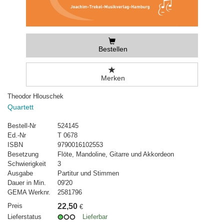
Bestellen
Merken
Theodor Hlouschek
Quartett
Bestell-Nr
524145
Ed.-Nr
T 0678
ISBN
9790016102553
Besetzung
Flöte, Mandoline, Gitarre und Akkordeon
Schwierigkeit
3
Ausgabe
Partitur und Stimmen
Dauer in Min.
09'20
GEMA Werknr.
2581796
Preis
22,50
€
Lieferstatus
Lieferbar