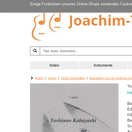
Einige Funktionen unseres Online-Shops verwenden Cookie
Noten
Instrumente
Home
|
Noten
|
Noten Mandoline
|
Mandoline und ein anderes In
Yo
Ha
Be
Ed
IS
Be
Sc
Au