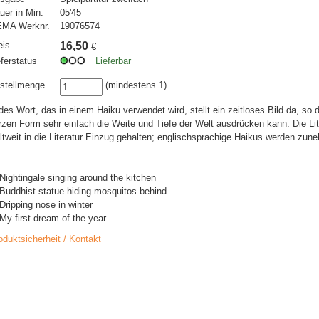
uer in Min.
05'45
MA Werknr.
19076574
eis
16,50
€
eferstatus
Lieferbar
stellmenge
(mindestens 1)
des Wort, das in einem Haiku verwendet wird, stellt ein zeitloses Bild da, so 
rzen Form sehr einfach die Weite und Tiefe der Welt ausdrücken kann. Die Lit
ltweit in die Literatur Einzug gehalten; englischsprachige Haikus werden zun
 Nightingale singing around the kitchen
 Buddhist statue hiding mosquitos behind
 Dripping nose in winter
 My first dream of the year
oduktsicherheit / Kontakt