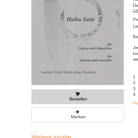
Da
GE
Pr
Li
Be
Je
ku
we
1.
2.
3.
4.
Bestellen
Pr
Merken
Weitere Inhalte