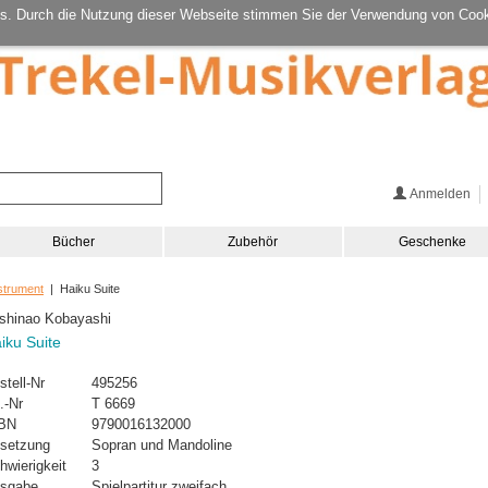
s. Durch die Nutzung dieser Webseite stimmen Sie der Verwendung von Cook
Anmelden
Bücher
Zubehör
Geschenke
strument
| Haiku Suite
shinao Kobayashi
iku Suite
stell-Nr
495256
.-Nr
T 6669
BN
9790016132000
setzung
Sopran und Mandoline
hwierigkeit
3
sgabe
Spielpartitur zweifach