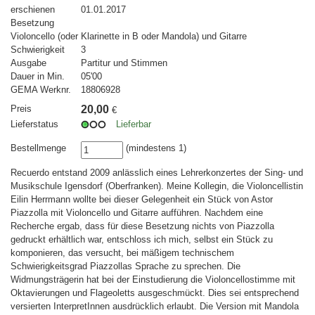
erschienen
01.01.2017
Besetzung
Violoncello (oder Klarinette in B oder Mandola) und Gitarre
Schwierigkeit
3
Ausgabe
Partitur und Stimmen
Dauer in Min.
05'00
GEMA Werknr.
18806928
Preis
20,00
€
Lieferstatus
Lieferbar
Bestellmenge
(mindestens 1)
Recuerdo entstand 2009 anlässlich eines Lehrerkonzertes der Sing- und
Musikschule Igensdorf (Oberfranken). Meine Kollegin, die Violoncellistin
Eilin Herrmann wollte bei dieser Gelegenheit ein Stück von Astor
Piazzolla mit Violoncello und Gitarre aufführen. Nachdem eine
Recherche ergab, dass für diese Besetzung nichts von Piazzolla
gedruckt erhältlich war, entschloss ich mich, selbst ein Stück zu
komponieren, das versucht, bei mäßigem technischem
Schwierigkeitsgrad Piazzollas Sprache zu sprechen. Die
Widmungsträgerin hat bei der Einstudierung die Violoncellostimme mit
Oktavierungen und Flageoletts ausgeschmückt. Dies sei entsprechend
versierten InterpretInnen ausdrücklich erlaubt. Die Version mit Mandola