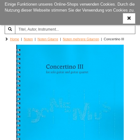
Einige Funktionen unseres Online-Shops verwenden Cookies. Durch die
Joachim‐Trekel‐Musikverlag,
Naviga
Nutzung dieser Webseite stimmen Sie der Verwendung von Cookies zu.
Hamburg
ein-/a
Home
|
Noten
|
Noten Gitarre
|
Noten mehrere Gitarren
| Concertino III