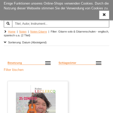
Einige Funktionen unseres Online-Shops verwenden Cookies. Durch die
Joachim‐Trekel‐Musikverlag,
Naviga
Nutzung dieser Webseite stimmen Sie der Verwendung von Cookies zu.
Hamburg
ein-/a
Home
|
Noten
|
Noten Gitarre
| Filter: Gitarre solo & Gitarrenschulen - englisch,
spanisch u.a. (2 Titel)
Sortierung: Datum (Absteigend)
Besetzung
Schlagwörter
Filter löschen