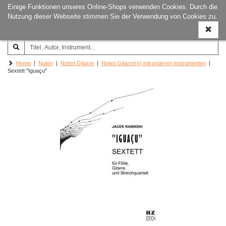
Einige Funktionen unseres Online-Shops verwenden Cookies. Durch die
Joachim‐Trekel‐Musikverlag,
Naviga
Nutzung dieser Webseite stimmen Sie der Verwendung von Cookies zu.
Hamburg
ein-/a
Home
|
Noten
|
Noten Gitarre
|
Noten Gitarre(n) mit anderen Instrumenten
|
Sextett "Iguaçu"