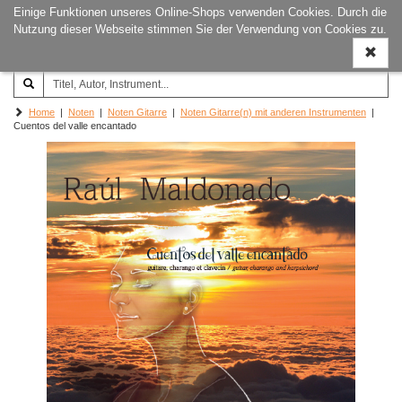
Einige Funktionen unseres Online-Shops verwenden Cookies. Durch die
Joachim‐Trekel‐Musikverlag,
Naviga
Nutzung dieser Webseite stimmen Sie der Verwendung von Cookies zu.
Hamburg
ein-/a
Home
|
Noten
|
Noten Gitarre
|
Noten Gitarre(n) mit anderen Instrumenten
|
Cuentos del valle encantado