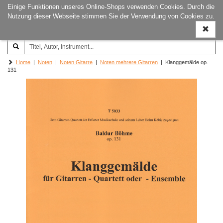
Einige Funktionen unseres Online-Shops verwenden Cookies. Durch die
Joachim‐Trekel‐Musikverlag,
Naviga
Nutzung dieser Webseite stimmen Sie der Verwendung von Cookies zu.
Hamburg
ein-/a
Home
|
Noten
|
Noten Gitarre
|
Noten mehrere Gitarren
| Klanggemälde op.
131