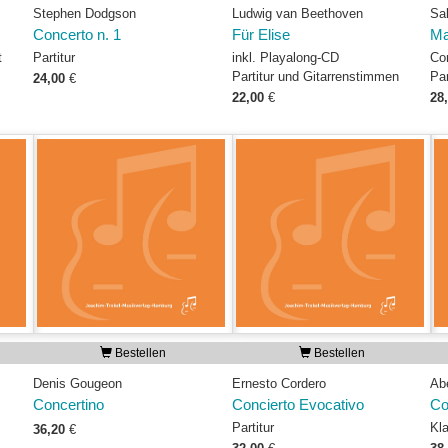
Stephen Dodgson
Ludwig van Beethoven
Sa
Concerto n. 1
Für Elise
Ma
t
Partitur
inkl. Playalong-CD
Co
Partitur und Gitarrenstimmen
Par
24,00
€
22,00
€
28
Bestellen
Bestellen
Denis Gougeon
Ernesto Cordero
Ab
Concertino
Concierto Evocativo
Co
Partitur
Kl
36,20
€