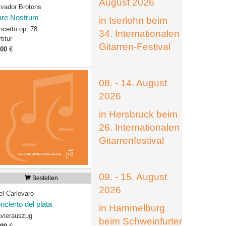
August 2026
lvador Brotons
re Nostrum
in Iserlohn beim
ncerto op. 78
34. Internationalen
titur
Gitarren-Festival
,00
€
08. - 14. August
2026
in Hersbruck beim
26. Internationalen
Gitarrenfestival
09. - 15. August
Bestellen
2026
el Carlevaro
ncierto del plata
in Hammelburg
avierauszug
beim Schweinfurter