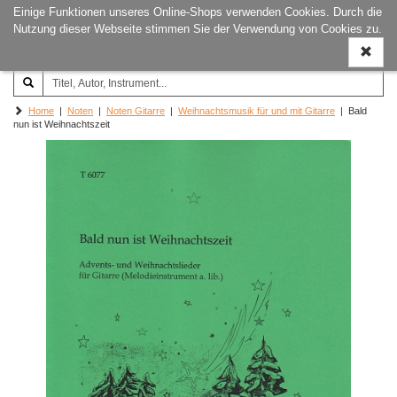
Einige Funktionen unseres Online-Shops verwenden Cookies. Durch die
Joachim‐Trekel‐Musikverlag,
Naviga
Nutzung dieser Webseite stimmen Sie der Verwendung von Cookies zu.
Hamburg
ein-/a
Home
|
Noten
|
Noten Gitarre
|
Weihnachtsmusik für und mit Gitarre
| Bald
nun ist Weihnachtszeit