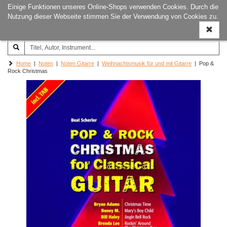
Einige Funktionen unseres Online-Shops verwenden Cookies. Durch die
Joachim‐Trekel‐Musikverlag,
Naviga
Nutzung dieser Webseite stimmen Sie der Verwendung von Cookies zu.
Hamburg
ein-/a
Home
|
Noten
|
Noten Gitarre
|
Weihnachtsmusik für und mit Gitarre
| Pop &
Rock Christmas