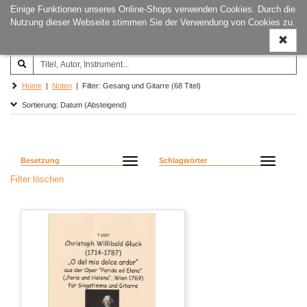
Einige Funktionen unseres Online-Shops verwenden Cookies. Durch die
Joachim‐Trekel‐Musikverlag,
Naviga
Nutzung dieser Webseite stimmen Sie der Verwendung von Cookies zu.
Hamburg
ein-/a
Home
|
Noten
| Filter: Gesang und Gitarre (68 Titel)
Sortierung: Datum (Absteigend)
Besetzung
Schlagwörter
Filter löschen