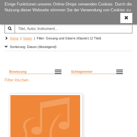
Einige Funktionen unseres Online-Shops verwenden Cookies. Durch die
Joachim‐Trekel‐Musikverlag,
Naviga
Nutzung dieser Webseite stimmen Sie der Verwendung von Cookies zu.
Hamburg
ein-/a
Home
|
Noten
| Filter: Gesang und Gitarre (Klavier) (2 Titel)
Sortierung: Datum (Absteigend)
Besetzung
Schlagwörter
Filter löschen