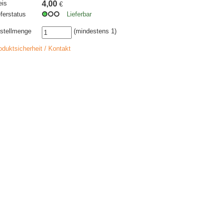
eis
4,00
€
eferstatus
Lieferbar
stellmenge
(mindestens 1)
oduktsicherheit / Kontakt