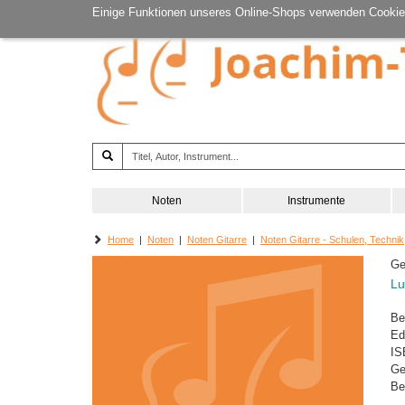
Einige Funktionen unseres Online-Shops verwenden Cookie
Noten
Instrumente
Home
|
Noten
|
Noten Gitarre
|
Noten Gitarre - Schulen, Technik
Ge
Lu
Be
Ed
IS
Ge
Be