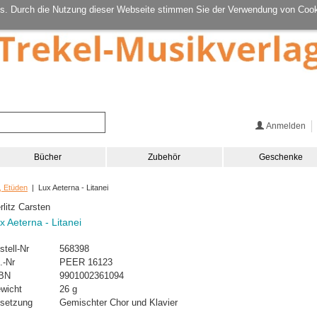
s. Durch die Nutzung dieser Webseite stimmen Sie der Verwendung von Cook
Anmelden
Bücher
Zubehör
Geschenke
, Etüden
| Lux Aeterna - Litanei
rlitz Carsten
x Aeterna - Litanei
stell-Nr
568398
.-Nr
PEER 16123
BN
9901002361094
wicht
26 g
setzung
Gemischter Chor und Klavier