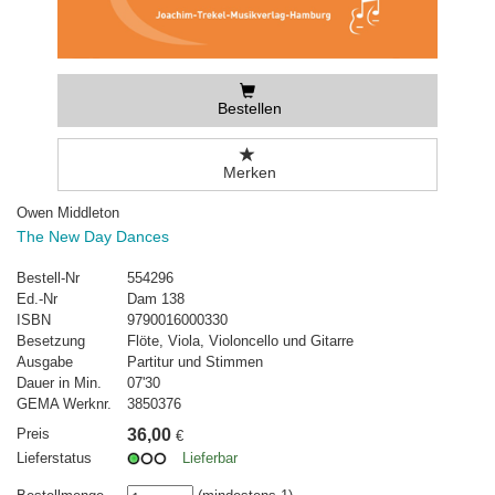
Bestellen
Merken
Owen Middleton
The New Day Dances
Bestell-Nr
554296
Ed.-Nr
Dam 138
ISBN
9790016000330
Besetzung
Flöte, Viola, Violoncello und Gitarre
Ausgabe
Partitur und Stimmen
Dauer in Min.
07'30
GEMA Werknr.
3850376
Preis
36,00
€
Lieferstatus
Lieferbar