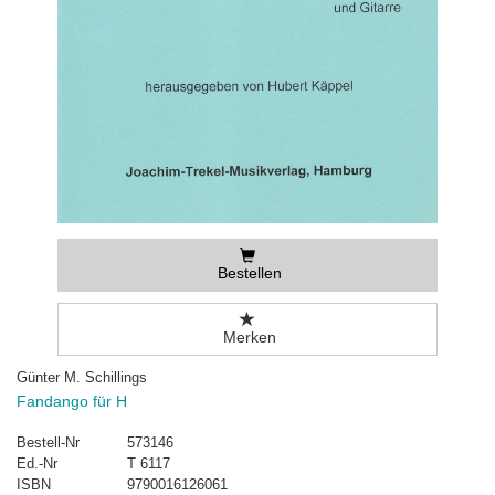
Bestellen
Merken
Günter M. Schillings
Fandango für H
Bestell-Nr
573146
Ed.-Nr
T 6117
ISBN
9790016126061