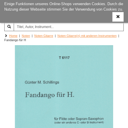
Einige Funktionen unseres Online-Shops verwenden Cookies. Durch die
Joachim‐Trekel‐Musikverlag,
Naviga
Nutzung dieser Webseite stimmen Sie der Verwendung von Cookies zu.
Hamburg
ein-/a
Home
|
Noten
|
Noten Gitarre
|
Noten Gitarre(n) mit anderen Instrumenten
|
Fandango für H