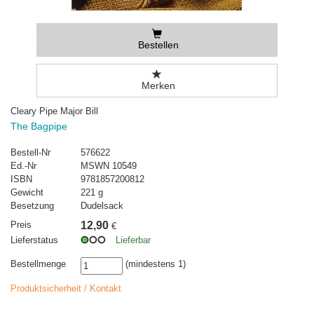
Bestellen
Merken
Cleary Pipe Major Bill
The Bagpipe
Bestell-Nr
576622
Ed.-Nr
MSWN 10549
ISBN
9781857200812
Gewicht
221 g
Besetzung
Dudelsack
Preis
12,90
€
Lieferstatus
Lieferbar
Bestellmenge
(mindestens 1)
Produktsicherheit / Kontakt