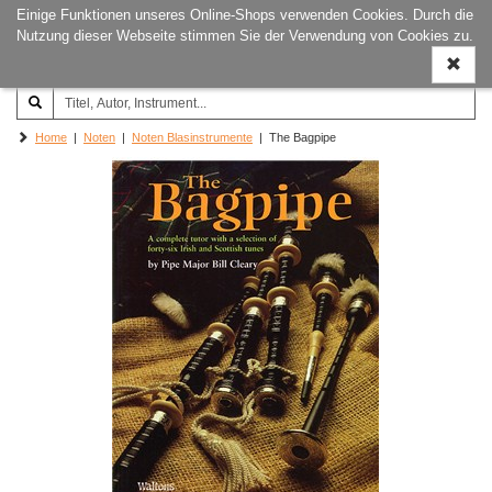
Einige Funktionen unseres Online-Shops verwenden Cookies. Durch die
Joachim‐Trekel‐Musikverlag,
Naviga
Nutzung dieser Webseite stimmen Sie der Verwendung von Cookies zu.
Hamburg
ein-/a
Home
|
Noten
|
Noten Blasinstrumente
| The Bagpipe