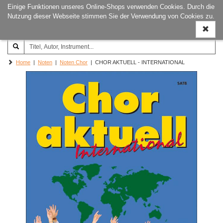
Einige Funktionen unseres Online-Shops verwenden Cookies. Durch die
Joachim‐Trekel‐Musikverlag,
Naviga
Nutzung dieser Webseite stimmen Sie der Verwendung von Cookies zu.
Hamburg
ein-/a
Home
|
Noten
|
Noten Chor
| CHOR AKTUELL - INTERNATIONAL