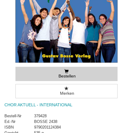
Bestellen
Merken
CHOR AKTUELL - INTERNATIONAL
Bestell-Nr
379428
Ed.-Nr
BOSSE 2438
ISBN
9790201124384
Gewicht
535 g