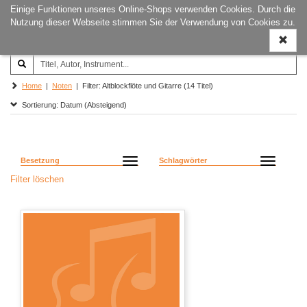
Einige Funktionen unseres Online-Shops verwenden Cookies. Durch die
Joachim‐Trekel‐Musikverlag,
Naviga
Nutzung dieser Webseite stimmen Sie der Verwendung von Cookies zu.
Hamburg
ein-/a
Home
|
Noten
| Filter: Altblockflöte und Gitarre (14 Titel)
Sortierung: Datum (Absteigend)
Besetzung
Schlagwörter
Filter löschen