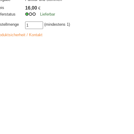
eis
16,00
€
eferstatus
Lieferbar
stellmenge
(mindestens 1)
oduktsicherheit / Kontakt