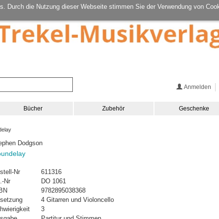
s. Durch die Nutzung dieser Webseite stimmen Sie der Verwendung von Cook
Anmelden
Bücher
Zubehör
Geschenke
elay
ephen Dodgson
undelay
stell-Nr
611316
.-Nr
DO 1061
BN
9782895038368
setzung
4 Gitarren und Violoncello
hwierigkeit
3
sgabe
Partitur und Stimmen