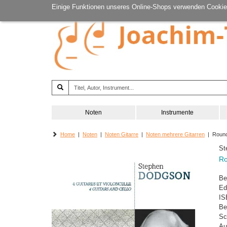
Einige Funktionen unseres Online-Shops verwenden Cookie
Noten
Instrumente
Home
|
Noten
|
Noten Gitarre
|
Noten mehrere Gitarren
| Round
St
Ro
Be
Ed
IS
Be
Sc
Au