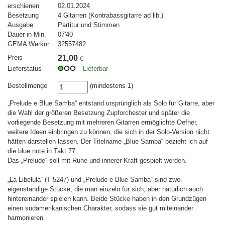
erschienen
02.01.2024
Besetzung
4 Gitarren (Kontrabassgitarre ad lib.)
Ausgabe
Partitur und Stimmen
Dauer in Min.
07'40
GEMA Werknr.
32557482
Preis
21,00
€
Lieferstatus
Lieferbar
Bestellmenge
(mindestens 1)
„Prelude e Blue Samba“ entstand ursprünglich als Solo für Gitarre, aber
die Wahl der größeren Besetzung Zupforchester und später die
vorliegende Besetzung mit mehreren Gitarren ermöglichte Oefner,
weitere Ideen einbringen zu können, die sich in der Solo-Version nicht
hätten darstellen lassen. Der Titelname „Blue Samba“ bezieht ich auf
die blue note in Takt 77.
Das „Prelude“ soll mit Ruhe und innerer Kraft gespielt werden.
„La Libelula“ (T 5247) und „Prelude e Blue Samba“ sind zwei
eigenständige Stücke, die man einzeln für sich, aber natürlich auch
hintereinander spielen kann. Beide Stücke haben in den Grundzügen
einen südamerikanischen Charakter, sodass sie gut miteinander
harmonieren.