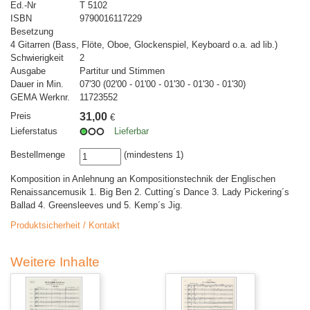
Ed.-Nr
T 5102
ISBN
9790016117229
Besetzung
4 Gitarren (Bass, Flöte, Oboe, Glockenspiel, Keyboard o.a. ad lib.)
Schwierigkeit
2
Ausgabe
Partitur und Stimmen
Dauer in Min.
07'30 (02'00 - 01'00 - 01'30 - 01'30 - 01'30)
GEMA Werknr.
11723552
Preis
31,00
€
Lieferstatus
Lieferbar
Bestellmenge
(mindestens 1)
Komposition in Anlehnung an Kompositionstechnik der Englischen
Renaissancemusik 1. Big Ben 2. Cutting´s Dance 3. Lady Pickering´s
Ballad 4. Greensleeves und 5. Kemp´s Jig.
Produktsicherheit / Kontakt
Weitere Inhalte