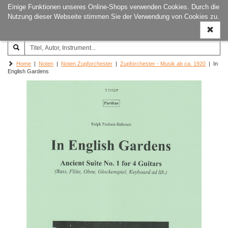
Einige Funktionen unseres Online-Shops verwenden Cookies. Durch die
Joachim‐Trekel‐Musikverlag,
Naviga
Nutzung dieser Webseite stimmen Sie der Verwendung von Cookies zu.
Hamburg
ein-/a
Home
|
Noten
|
Noten Zupforchester
|
Zupforchester - Musik ab ca. 1920
| In
English Gardens