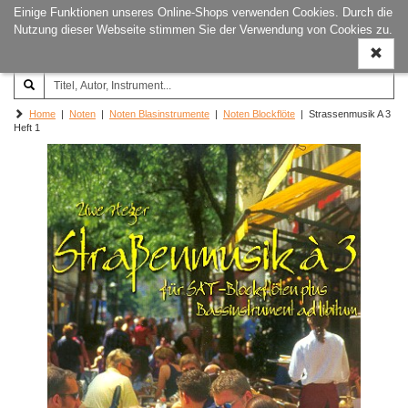
Einige Funktionen unseres Online-Shops verwenden Cookies. Durch die
Joachim‐Trekel‐Musikverlag,
Naviga
Nutzung dieser Webseite stimmen Sie der Verwendung von Cookies zu.
Hamburg
ein-/a
Home
|
Noten
|
Noten Blasinstrumente
|
Noten Blockflöte
| Strassenmusik A 3
Heft 1