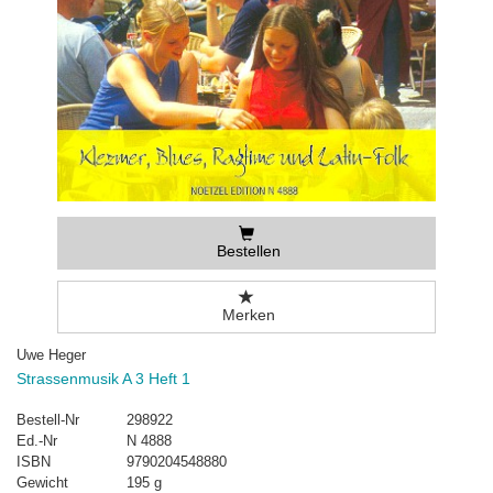
Bestellen
Merken
Uwe Heger
Strassenmusik A 3 Heft 1
Bestell-Nr
298922
Ed.-Nr
N 4888
ISBN
9790204548880
Gewicht
195 g