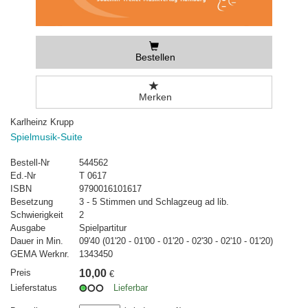
Bestellen
Merken
Karlheinz Krupp
Spielmusik-Suite
Bestell-Nr
544562
Ed.-Nr
T 0617
ISBN
9790016101617
Besetzung
3 - 5 Stimmen und Schlagzeug ad lib.
Schwierigkeit
2
Ausgabe
Spielpartitur
Dauer in Min.
09'40 (01'20 - 01'00 - 01'20 - 02'30 - 02'10 - 01'20)
GEMA Werknr.
1343450
Preis
10,00
€
Lieferstatus
Lieferbar