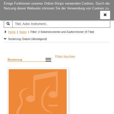
Einige Funktionen unseres Online-Shops verwenden Cookies. Durch die
Joachim‐Trekel‐Musikverlag,
Naviga
Nutzung dieser Webseite stimmen Sie der Verwendung von Cookies zu.
Hamburg
ein-/a
Home
|
Noten
| Filter: 2 Soloinstrumente und Zupforchester (9 Titel)
Sortierung: Datum (Absteigend)
Filter löschen
Besetzung