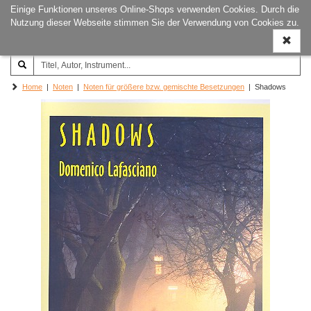
Einige Funktionen unseres Online-Shops verwenden Cookies. Durch die
Joachim‐Trekel‐Musikverlag,
Naviga
Nutzung dieser Webseite stimmen Sie der Verwendung von Cookies zu.
Hamburg
ein-/a
Home
|
Noten
|
Noten für größere bzw. gemischte Besetzungen
| Shadows