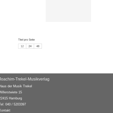
Titel pro Seite
12
24
48
Joachim-Trekel-Musikverlag
Haus der Musik Trekel
Willerstwiete 15
22415 Hamburg
Tel: 040 / 5203397
Kontakt