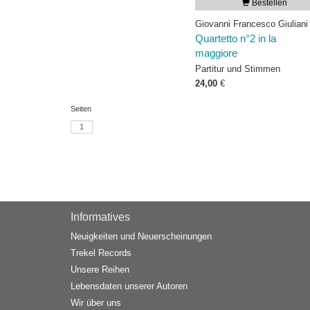
Bestellen
Giovanni Francesco Giuliani
Quartetto n°2 in la
maggiore
Partitur und Stimmen
24,00
€
Seiten
1
Informatives
Neuigkeiten und Neuerscheinungen
Trekel Records
Unsere Reihen
Lebensdaten unserer Autoren
Wir über uns