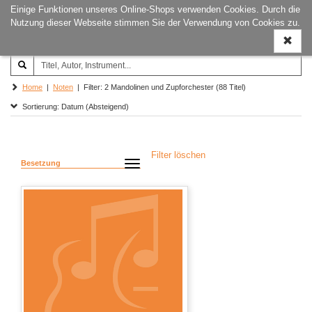
Einige Funktionen unseres Online-Shops verwenden Cookies. Durch die
Joachim‐Trekel‐Musikverlag,
Naviga
Nutzung dieser Webseite stimmen Sie der Verwendung von Cookies zu.
Hamburg
ein-/a
Home
|
Noten
| Filter: 2 Mandolinen und Zupforchester (88 Titel)
Sortierung: Datum (Absteigend)
Filter löschen
Besetzung