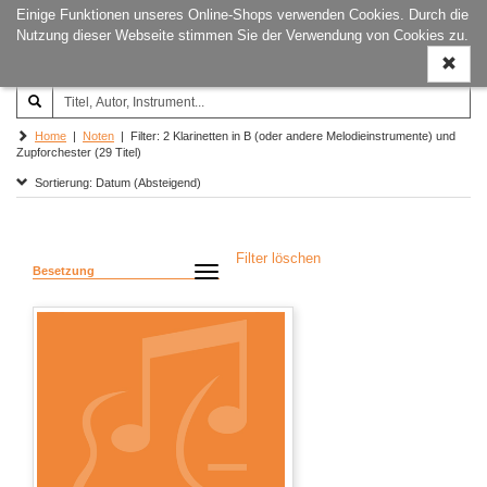
Einige Funktionen unseres Online-Shops verwenden Cookies. Durch die
Joachim‐Trekel‐Musikverlag,
Naviga
Nutzung dieser Webseite stimmen Sie der Verwendung von Cookies zu.
Hamburg
ein-/a
Home
|
Noten
| Filter: 2 Klarinetten in B (oder andere Melodieinstrumente) und
Zupforchester (29 Titel)
Sortierung: Datum (Absteigend)
Filter löschen
Besetzung