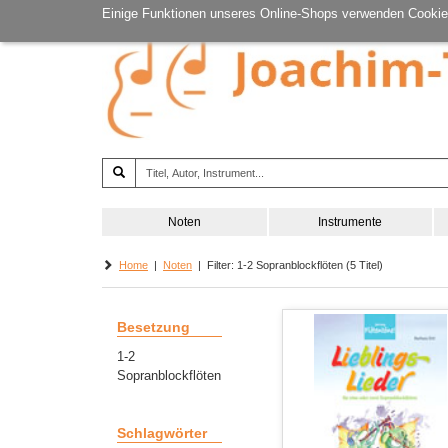
Einige Funktionen unseres Online-Shops verwenden Cookie
Noten
Instrumente
Home
|
Noten
| Filter: 1-2 Sopranblockflöten (5 Titel)
Besetzung
1-2
Sopranblockflöten
Schlagwörter