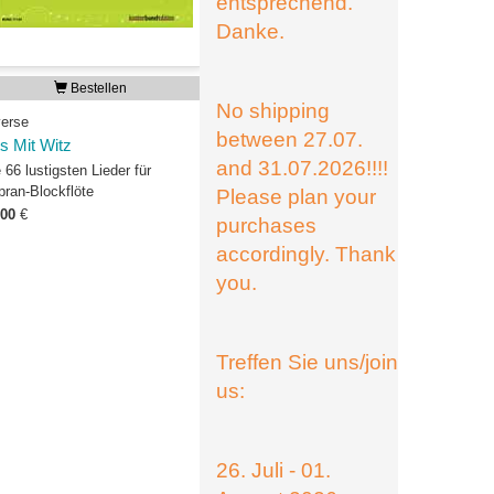
entsprechend.
Danke.
Bestellen
No shipping
verse
between 27.07.
ts Mit Witz
and 31.07.2026!!!!
 66 lustigsten Lieder für
pran-Blockflöte
Please plan your
,00
€
purchases
accordingly. Thank
you.
Treffen Sie uns/join
us:
26. Juli - 01.