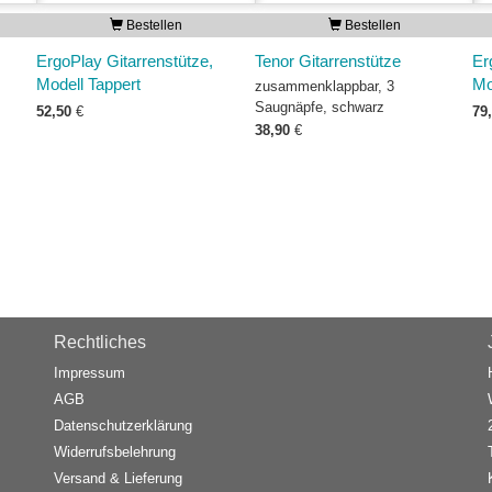
Bestellen
Bestellen
ErgoPlay Gitarrenstütze,
Tenor Gitarrenstütze
Er
Modell Tappert
Mo
zusammenklappbar, 3
Saugnäpfe, schwarz
52,50
€
79
38,90
€
Rechtliches
Impressum
AGB
Datenschutzerklärung
Widerrufsbelehrung
Versand & Lieferung