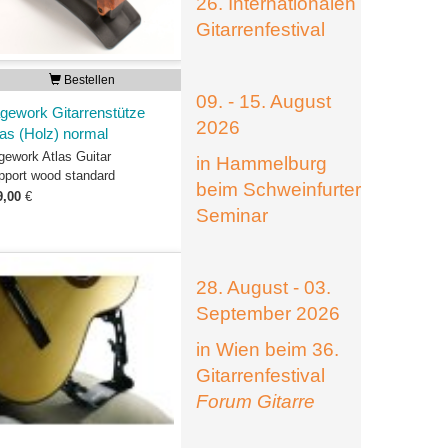
26. Internationalen
Gitarrenfestival
Bestellen
09. - 15. August
gework Gitarrenstütze
2026
las (Holz) normal
gework Atlas Guitar
in Hammelburg
pport wood standard
beim Schweinfurter
9,00
€
Seminar
28. August - 03.
September 2026
in Wien beim 36.
Gitarrenfestival
Forum Gitarre