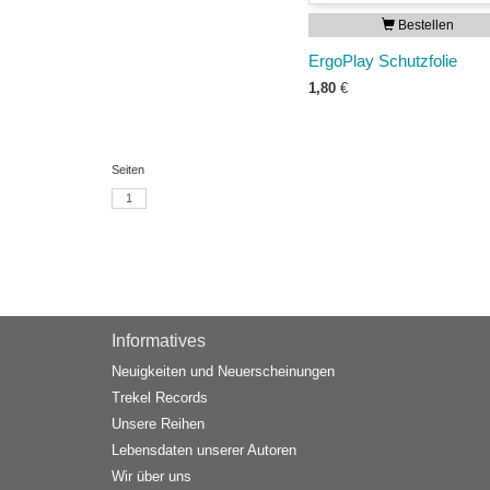
Bestellen
ErgoPlay Schutzfolie
1,80
€
Seiten
1
Informatives
Neuigkeiten und Neuerscheinungen
Trekel Records
Unsere Reihen
Lebensdaten unserer Autoren
Wir über uns