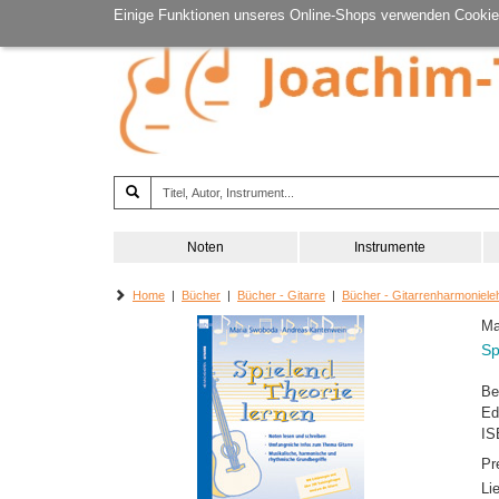
Einige Funktionen unseres Online-Shops verwenden Cookie
Noten
Instrumente
Home
|
Bücher
|
Bücher - Gitarre
|
Bücher - Gitarrenharmoniele
Ma
Sp
Be
Ed
IS
Pr
Li