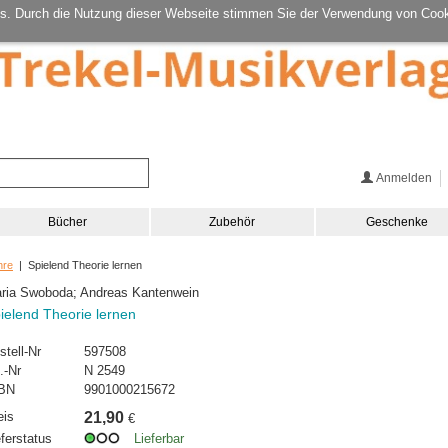
s. Durch die Nutzung dieser Webseite stimmen Sie der Verwendung von Cook
Anmelden
Bücher
Zubehör
Geschenke
hre
| Spielend Theorie lernen
ria Swoboda; Andreas Kantenwein
ielend Theorie lernen
stell-Nr
597508
.-Nr
N 2549
BN
9901000215672
eis
21,90
€
eferstatus
Lieferbar