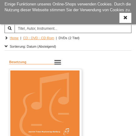
Einige Funktionen unseres Online-Shops verwenden Cookies. Durch die
Joachim‐Trekel‐Musikverlag,
Naviga
Nutzung dieser Webseite stimmen Sie der Verwendung von Cookies zu.
Hamburg
ein-/a
Home
|
CD - DVD - CD-Rom
| DVDs (2 Titel)
Sortierung: Datum (Absteigend)
Besetzung