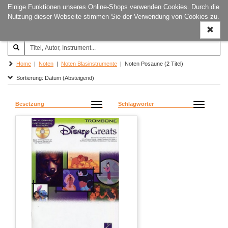
Einige Funktionen unseres Online-Shops verwenden Cookies. Durch die
Joachim‐Trekel‐Musikverlag,
Naviga
Nutzung dieser Webseite stimmen Sie der Verwendung von Cookies zu.
Hamburg
ein-/a
Home
|
Noten
|
Noten Blasinstrumente
| Noten Posaune (2 Titel)
Sortierung: Datum (Absteigend)
Besetzung
Schlagwörter