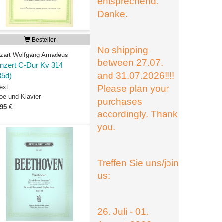
entsprechend.
Danke.
Bestellen
No shipping
zart Wolfgang Amadeus
between 27.07.
nzert C-Dur Kv 314
and 31.07.2026!!!!
85d)
ext
Please plan your
oe und Klavier
purchases
,95
€
accordingly. Thank
you.
Treffen Sie uns/join
us:
26. Juli - 01.