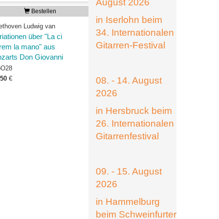
August 2026
Bestellen
in Iserlohn beim
ethoven Ludwig van
34. Internationalen
riationen über "La ci
Gitarren-Festival
rem la mano" aus
zarts Don Giovanni
O28
,50
€
08. - 14. August
2026
in Hersbruck beim
26. Internationalen
Gitarrenfestival
09. - 15. August
2026
in Hammelburg
beim Schweinfurter