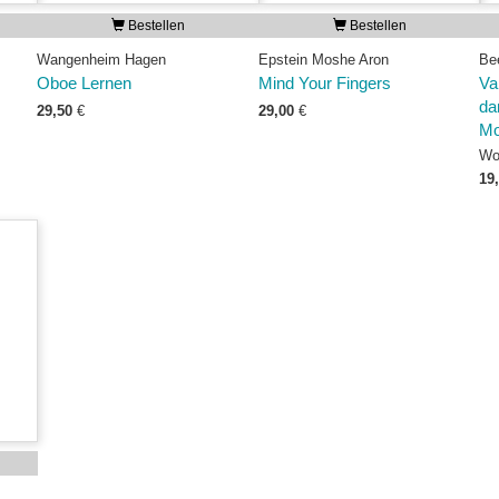
Bestellen
Bestellen
Wangenheim Hagen
Epstein Moshe Aron
Be
Oboe Lernen
Mind Your Fingers
Va
da
29,50
€
29,00
€
Mo
Wo
19