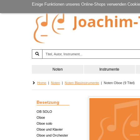
Einige Funktionen unseres Online-Shops verwenden Cookie
Noten
Instrumente
Home
|
Noten
|
Noten Blasinstrumente
| Noten Oboe (9 Titel)
Besetzung
OB SOLO
Oboe
Oboe solo
Oboe und Klavier
Oboe und Orchester