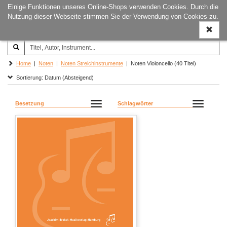
Einige Funktionen unseres Online-Shops verwenden Cookies. Durch die
Joachim‐Trekel‐Musikverlag,
Naviga
Nutzung dieser Webseite stimmen Sie der Verwendung von Cookies zu.
Hamburg
ein-/a
Home
|
Noten
|
Noten Streichinstrumente
| Noten Violoncello (40 Titel)
Sortierung: Datum (Absteigend)
Besetzung
Schlagwörter