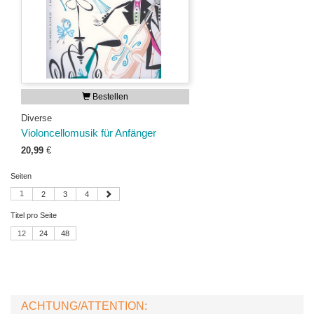
Bestellen
Diverse
Violoncellomusik für Anfänger
20,99
€
Seiten
1
2
3
4
Titel pro Seite
12
24
48
ACHTUNG/ATTENTION: