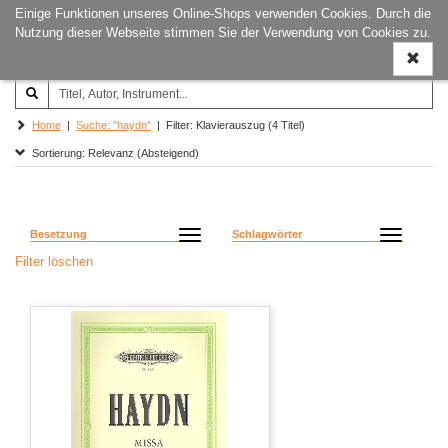
Einige Funktionen unseres Online-Shops verwenden Cookies. Durch die
Joachim‐Trekel‐Musikverlag,
Naviga
Nutzung dieser Webseite stimmen Sie der Verwendung von Cookies zu.
Hamburg
ein-/a
Home
|
Suche: "haydn"
| Filter: Klavierauszug (4 Titel)
Sortierung: Relevanz (Absteigend)
Besetzung
Schlagwörter
Filter löschen