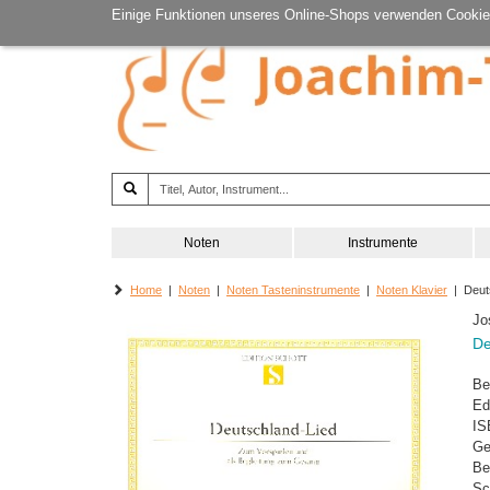
Einige Funktionen unseres Online-Shops verwenden Cookie
Noten
Instrumente
Home
|
Noten
|
Noten Tasteninstrumente
|
Noten Klavier
| Deuts
Jo
De
Be
Ed
IS
Ge
Be
Sc