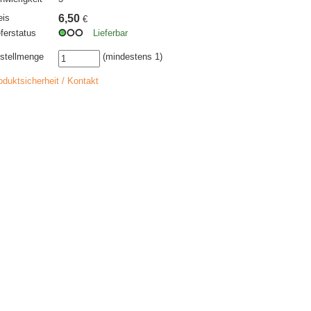
eis
6,50
€
eferstatus
Lieferbar
stellmenge
(mindestens 1)
oduktsicherheit / Kontakt