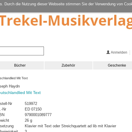
s. Durch die Nutzung dieser Webseite stimmen Sie der Verwendung von Cook
Anmelden
Bücher
Zubehör
Geschenke
chlandlied Mit Text
seph Haydn
utschlandlied Mit Text
stell-Nr
519972
.-Nr
ED 07150
BN
9790001089777
wicht
26 g
setzung
Klavier mit Text oder Streichquartett ad lib mit Klavier
hwierigkeit
3