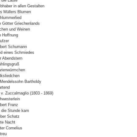
 die Laute
ebhaber in allen Gestalten
s Müllers Blumen
hlummerlied
e Götter Griechenlands
chen und Weinen
e Hoffnung
ufzer
bert Schumann
ed eines Schmiedes
r Abendstern
ühlingsgruß
rienwürmchen
lksliedchen
 Mendelssohn Bartholdy
rtend
 v. Zuccalmaglio (1803 - 1869)
hwesterlein
bert Franz
 die Stunde kam
eber Schatz
te Nacht
ter Cornelius
treu