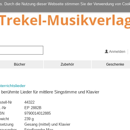
s. Durch die Nutzung dieser Webseite stimmen Sie der Verwendung von Cook
Anmelden
Bücher
Zubehör
Geschenke
terrichtslieder
 berühmte Lieder für mittlere Singstimme und Klavier
stell-Nr
44322
.-Nr
EP 2882B
BN
9790014012885
wicht
239 g
setzung
Gesang (mittel) und Klavier
rausgeber
Friedlaender Max