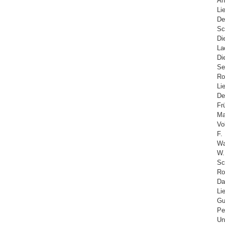
An
Li
De
Sc
Di
La
Di
Se
Ro
Li
De
Fr
Ma
Vo
F.
Wa
W.
Sc
Ro
Da
Li
Gu
Pe
Un