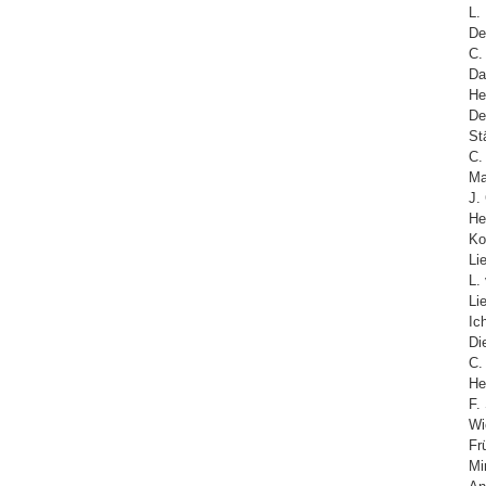
L.
De
C.
Da
He
De
St
C.
Ma
J.
He
Ko
Li
L.
Li
Ic
Di
C.
He
F.
Wi
Fr
Mi