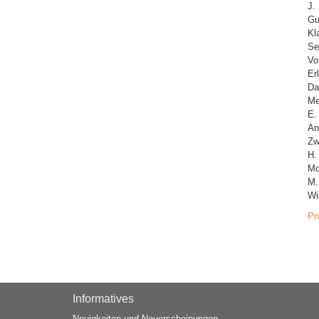
J.
Gu
Kl
Se
Vo
Er
Da
Me
E.
An
Zw
H.
Mo
M.
Wi
Pr
Informatives
Neuigkeiten und Neuerscheinungen