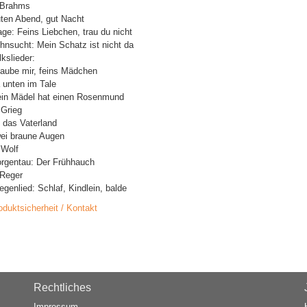
 Brahms
ten Abend, gut Nacht
age: Feins Liebchen, trau du nicht
hnsucht: Mein Schatz ist nicht da
lkslieder:
laube mir, feins Mädchen
 unten im Tale
in Mädel hat einen Rosenmund
 Grieg
 das Vaterland
ei braune Augen
 Wolf
rgentau: Der Frühhauch
Reger
egenlied: Schlaf, Kindlein, balde
oduktsicherheit / Kontakt
Rechtliches
Impressum