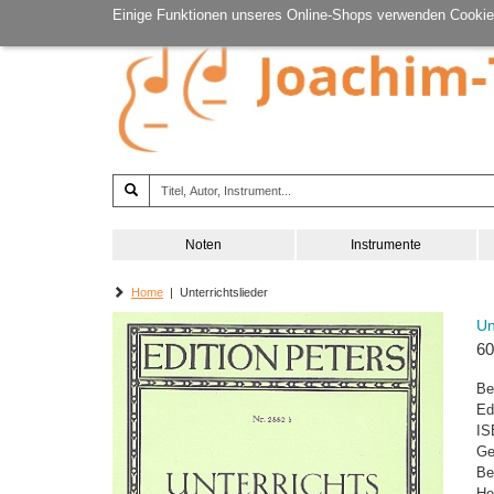
Einige Funktionen unseres Online-Shops verwenden Cookie
Noten
Instrumente
Home
| Unterrichtslieder
Un
60
Be
Ed
IS
Ge
Be
He