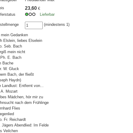
eis
23,60
€
eferstatus
Lieferbar
stellmenge
(mindestens 1)
l mein Gedanken
h Elslein, liebes Elselein
b. Seb. Bach
rgiß mein nicht
 Ph. E. Bach
 Bache
r. W. Gluck
nem Bach, der fließt
seph Haydn)
e Landlust: Entfernt von...
 A. Mozart
ebes Mädchen, hör mir zu
hnsucht nach dem Frühlinge
rnhard Flies
egenlied
b. Fr. Reichardt
. Jägers Abendlied: Im Felde
s Veilchen