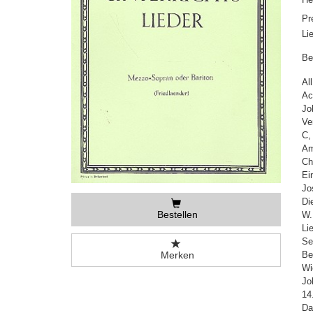
Pr
Li
Be
Al
Ac
Jo
Ve
C,
Am
Ch
Ei
Jo
Di
Bestellen
W.
Li
Se
Merken
Be
Wi
Jo
14
Da