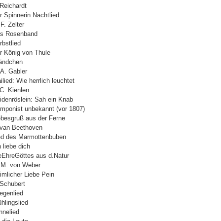
 Reichardt
r Spinnerin Nachtlied
 F. Zelter
s Rosenband
rbstlied
r König von Thule
ändchen
 A. Gabler
ilied: Wie herrlich leuchtet
 C. Kienlen
idenröslein: Sah ein Knab
mponist unbekannt (vor 1807)
ebesgruß aus der Ferne
 van Beethoven
ed des Marmottenbuben
h liebe dich
eEhreGöttes aus d.Natur
 M. von Weber
imlicher Liebe Pein
 Schubert
egenlied
ühlingslied
nnelied