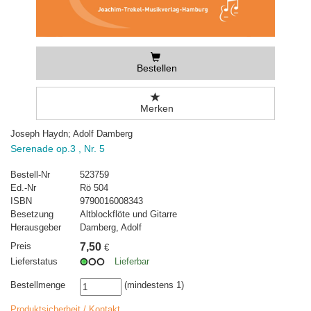
Bestellen
Merken
Joseph Haydn; Adolf Damberg
Serenade op.3 , Nr. 5
Bestell-Nr
523759
Ed.-Nr
Rö 504
ISBN
9790016008343
Besetzung
Altblockflöte und Gitarre
Herausgeber
Damberg, Adolf
Preis
7,50
€
Lieferstatus
Lieferbar
Bestellmenge
(mindestens 1)
Produktsicherheit / Kontakt