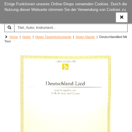
Einige Funktionen unseres Online-Shops verwenden Cookies. Durch die
Joachim‐Trekel‐Musikverlag,
Naviga
Nutzung dieser Webseite stimmen Sie der Verwendung von Cookies zu.
Hamburg
ein-/a
Home
|
Noten
|
Noten Tasteninstrumente
|
Noten Klavier
| Deutschlandlied Mit
Text