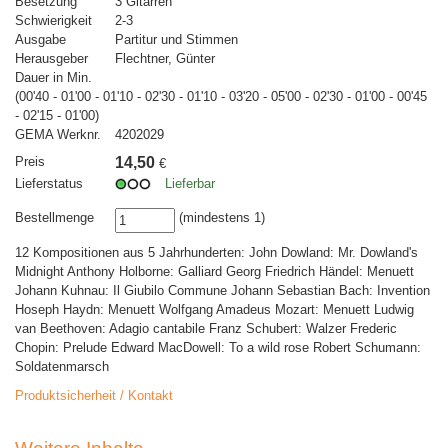
Besetzung
3 Gitarren
Schwierigkeit
2-3
Ausgabe
Partitur und Stimmen
Herausgeber
Flechtner, Günter
Dauer in Min.
(00'40 - 01'00 - 01'10 - 02'30 - 01'10 - 03'20 - 05'00 - 02'30 - 01'00 - 00'45
- 02'15 - 01'00)
GEMA Werknr.
4202029
Preis
14,50
€
Lieferstatus
Lieferbar
Bestellmenge
(mindestens 1)
12 Kompositionen aus 5 Jahrhunderten: John Dowland: Mr. Dowland's
Midnight Anthony Holborne: Galliard Georg Friedrich Händel: Menuett
Johann Kuhnau: Il Giubilo Commune Johann Sebastian Bach: Invention
Hoseph Haydn: Menuett Wolfgang Amadeus Mozart: Menuett Ludwig
van Beethoven: Adagio cantabile Franz Schubert: Walzer Frederic
Chopin: Prelude Edward MacDowell: To a wild rose Robert Schumann:
Soldatenmarsch
Produktsicherheit / Kontakt