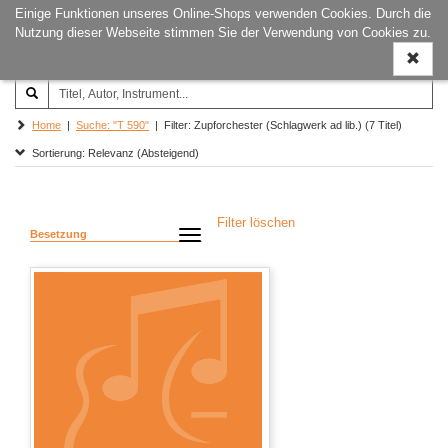
Einige Funktionen unseres Online-Shops verwenden Cookies. Durch die
Joachim‐Trekel‐Musikverlag,
Naviga
Nutzung dieser Webseite stimmen Sie der Verwendung von Cookies zu.
Hamburg
ein-/a
Home
|
Suche: "T 590"
| Filter: Zupforchester (Schlagwerk ad lib.) (7 Titel)
Sortierung: Relevanz (Absteigend)
Filter löschen
Besetzung