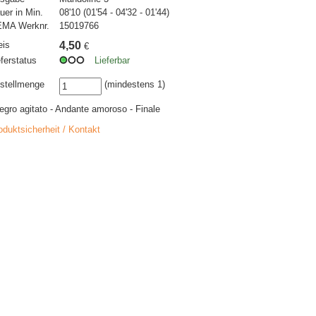
uer in Min.
08'10 (01'54 - 04'32 - 01'44)
MA Werknr.
15019766
eis
4,50
€
eferstatus
Lieferbar
stellmenge
(mindestens 1)
legro agitato - Andante amoroso - Finale
oduktsicherheit / Kontakt