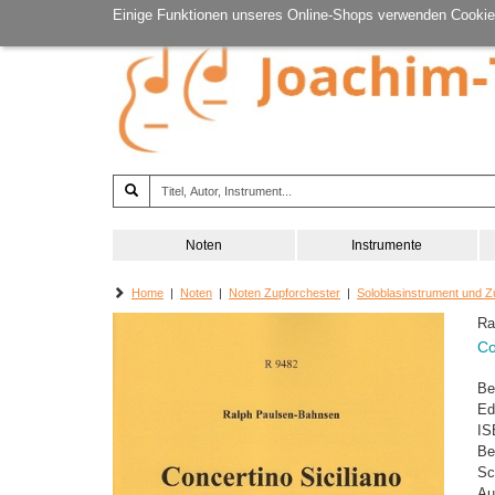
Einige Funktionen unseres Online-Shops verwenden Cookie
Noten
Instrumente
Home
|
Noten
|
Noten Zupforchester
|
Soloblasinstrument und Z
Ra
Co
Be
Ed
IS
Be
Sc
Au