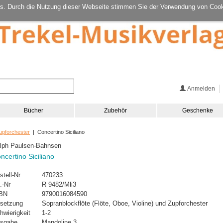
s. Durch die Nutzung dieser Webseite stimmen Sie der Verwendung von Cook
Anmelden
Bücher
Zubehör
Geschenke
upforchester
| Concertino Siciliano
lph Paulsen-Bahnsen
ncertino Siciliano
stell-Nr
470233
.-Nr
R 9482/Mli3
BN
9790016084590
setzung
Sopranblockflöte (Flöte, Oboe, Violine) und Zupforchester
hwierigkeit
1-2
sgabe
Mandoline 3