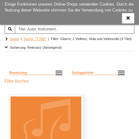
Einige Funktionen unseres Online-Shops verwenden Cookies. Durch die
Joachim‐Trekel‐Musikverlag,
Naviga
Nutzung dieser Webseite stimmen Sie der Verwendung von Cookies zu.
Hamburg
ein-/a
Home
|
Suche: "T 590"
| Filter: Gitarre, 2 Violinen, Viola und Violoncello (4 Titel)
Sortierung: Relevanz (Absteigend)
Besetzung
Schlagwörter
Filter löschen