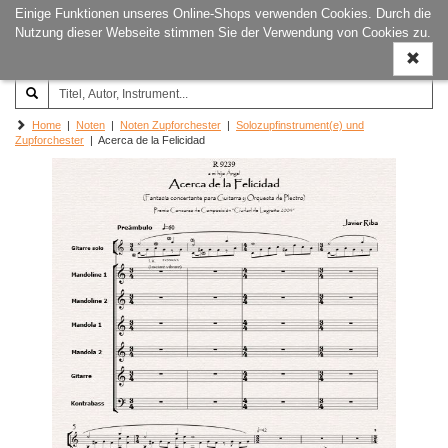
Einige Funktionen unseres Online-Shops verwenden Cookies. Durch die
Joachim‐Trekel‐Musikverlag,
Naviga
Nutzung dieser Webseite stimmen Sie der Verwendung von Cookies zu.
Hamburg
ein-/a
Home
|
Noten
|
Noten Zupforchester
|
Solozupfinstrument(e) und
Zupforchester
| Acerca de la Felicidad